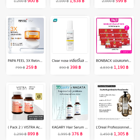
900
฿
1,638
฿
599
฿
1,200
฿
2,100
฿
2,000
฿
PAPA FEEL 3X Retinol Anti-aging Moisturizerมอยเจอร์ไรเซอร์ต่ออายุเรตินอลที่อ่อนโยน 30g（ครีมลดเลือนริ้วรอย）
Clear nose เคลียร์โนส แอคเน่ แคร์ โซลูชั่น เซรั่ม 100 มล.
BONBACK บอนแบคเครื่องดื่มรังนกแท้ 100% จากถ้ำธรรมชาติ สูตรต้นตำรับ 75มล. เซต 7 กล่อง 21 ขวด
259
฿
398
฿
1,190
฿
799
฿
890
฿
4,830
฿
( Pack 2 ) VISTRA Acerola Cherry 1000 mg. (100 เม็ด + 45 เม็ด ) - วิสทร้า อะเซโรล่า เชอร์รี่ 1000 มก. ( แพค 2 ขวด = 145 เม็ด )
KAGARY Hair Serum Multi-Peptide Serum For Hair Density 30ml เซรั่ม ลดผมร่วง เพิ่มผมใหม่ บำรุงผม เซรั่มบำรุงผม
L'Oreal Professionnel ABSOLUT REPAIR MOLECULAR RINSE-OFF SERUM 250ML ทรีตเมนต์เซรั่มแบบล้างออก คืนความแข็งแรงสู่เส้นผมได้ทันที (ทรีตเมนต์เซรั่มแบบล้างออก, คืนความแข็งแรงสู่เส้นผม, L'Oreal Pro,L'Oreal Professional,LOreal Pro,LOreal Professional)
899
฿
376
฿
1,305
฿
1,290
฿
1,995
฿
1,450
฿