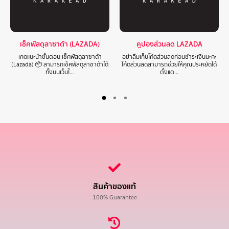
เช็คพัสดุลาซาด้า (LAZADA)
คูปองส่วนลด LAZADA
เกดแนะนำขั้นตอน เช็คพัสดุลาซาด้า
อย่าลืมเก็บโค้ดส่วนลดก่อนชำระเงินนะคะ
(Lazada) 📦 สามารถเช็คพัสดุลาซาด้าได้
โค้ดส่วนลดสามารถช่วยให้คุณประหยัดได้
ทั้งบนเว็บไ…
ตั้งแต…
สินค้าของแท้
100% Guarantee