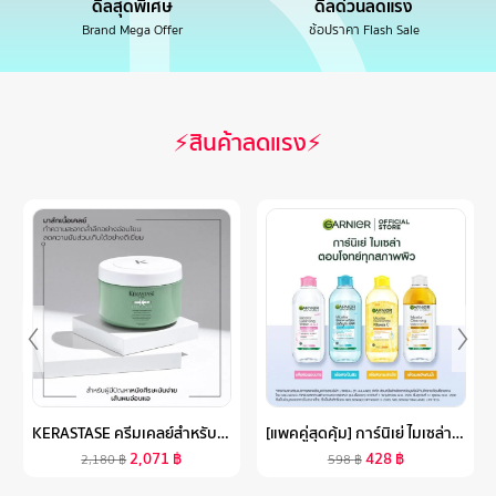
ดีลสุดพิเศษ
ดีลด่วนลดแรง
Brand Mega Offer
ช้อปราคา Flash Sale
⚡สินค้าลดแรง⚡
KERASTASE ครีมเคลย์สำหรับหนังศีรษะมัน ดีท็อกซ์ และทำความสะอาดหนังศีรษะและเส้นผม SPECIFIQUE ARGILE EQUILIBRANTE FOR OILY SCALP 250ML
[แพคคู่สุดคุ้ม] การ์นิเย่ ไมเซล่า คลีนซิ่ง วอเตอร์ วิตามินซี 400มลX2 GARNIER MICELLAR CLEANSING WATER VITAMIN C 400MLX2
2,071
฿
428
฿
2,180
฿
598
฿