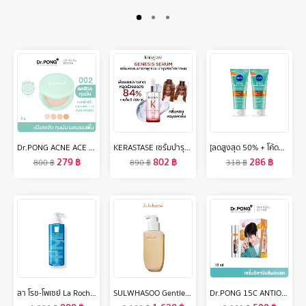
Dr.PONG ACNE ACE 002 แป้งผสมรองพื้น สูตรลดสิว - ZincPCA - Niacinamide - Tranexamic acid - Tea Tree oil
KERASTASE เซรั่มบำรุงหนังศีรษะ กลิ่นหอมสดชื่นสำหรับผมขาดหลุดร่วงระยะเริ่มต้น 30 มล GENESIS SERUM ANTI-CHUTE FORTIFIANT FOR ANTI HAIR-FALL 30ML (เคเรสตาส,เจเนซิส)
[ลดสูงสุด 50% + โค้ดลดเพิ่ม 20%]นีเวีย เจลล้างหน้า แอคเน่ รีแพร์ เจนเทิล ไมโคร เคลนเซอร์ 90 มล. 2 ชิ้น NIVEA
279
฿
802
฿
286
฿
800
฿
890
฿
318
฿
ลา โรช-โพเซย์ La Roche-Posay EFFACLAR FOAMING GEL เจลล้างหน้าสำหรับผิวมัน 400ml
SULWHASOO Gentle Cleansing Foam 400ML โฟมล้างหน้าสำหรับขจัดสิ่งสกปรก เมคอัพ ฝุ่นละอองและความมันออกจากรูขุมขน คงความชุ่มชื้นไว้บนผิว
Dr.PONG 15C ANTIOXIDANT VITAMIN C SHAKE SHAKE SERUM เซรั่มวิตามินซีผสมสด บำรุงผิวใส