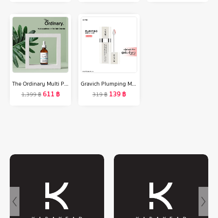
The Ordinary Multi Peptide Serum Hair Density 60ml
Gravich Plumping Moist Lip Serum 10 g
611
฿
139
฿
1,399
฿
319
฿