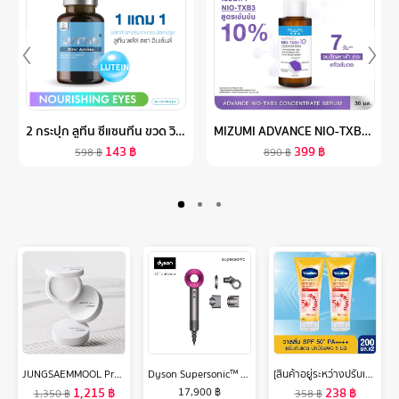
2 กระปุก ลูทีน ซีแซนทีน ขวด วิตามินบำรุงสายตา LUTEIN ZINC สารสกัดจากองุ่น บำรุงตา บำรุงสายตา (60 แคปซูล) INZENT ส่งฟรี
MIZUMI ADVANCE NIO-TXB3 CONCENTRATE SERUM 30 ML เซรั่มฝ้า สูตรเข้มข้น 10% ลดเลือนฝ้าหนา ฝ้าแดด กระ ที่ฝังลึก ให้จางลง
143
฿
399
฿
598
฿
890
฿
JUNGSAEMMOOL Pro-lasting Finish Powder Pact 7.5g จองแซมมุล โปร ลาสติ้ง ฟินิช พาวเดอร์ แพค แป้งเบลอรูขุมขนขั้นสุด
Dyson Supersonic™ hair dryer HD15 (Iron/Fuchsia) ไดร์เป่าผม ไดสัน สีชมพู
[สินค้าอยู่ระหว่างปรับเปลี่ยนขนาด] วาสลีน เฮลธี ไบรท์ เซรั่มกันแดด ซันแอนด์โพลูชั่น โพรเทคชั่น SPF50+ PA+++ ปกป้องมลภาวะ 170 มล. x2 Vaseline Healthy Bright Serum SPF50 PA+++ Sun + Pollution Protection 170 ml. x2
1,215
฿
238
฿
17,900
฿
1,350
฿
358
฿