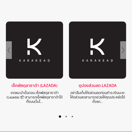
เช็คพัสดุลาซาด้า (LAZADA)
คูปองส่วนลด LAZADA
เกดแนะนำขั้นตอน เช็คพัสดุลาซาด้า
อย่าลืมเก็บโค้ดส่วนลดก่อนชำระเงินนะคะ
(Lazada) 📦 สามารถเช็คพัสดุลาซาด้าได้
โค้ดส่วนลดสามารถช่วยให้คุณประหยัดได้
ทั้งบนเว็บไ…
ตั้งแต…