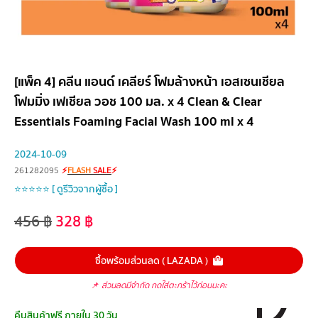
[แพ็ค 4] คลีน แอนด์ เคลียร์ โฟมล้างหน้า เอสเซนเชียล
โฟมมิ่ง เฟเชียล วอช 100 มล. x 4 Clean & Clear
Essentials Foaming Facial Wash 100 ml x 4
2024-10-09
261282095
⚡
FLASH
SALE
⚡
⭐⭐⭐⭐⭐ [ ดูรีวิวจากผู้ซื้อ ]
456
฿
328
฿
ซื้อพร้อมส่วนลด ( LAZADA )
📌
ส่วนลดมีจำกัด กดใส่ตะกร้าไว้ก่อนนะคะ
คืนสินค้าฟรี ภายใน 30 วัน