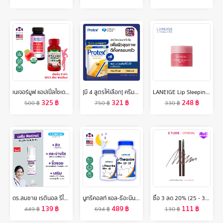
เนเจอร์มูฟ แอปเปิ้ลไซเดอร์ เวนิกา 1200 mg/s แคปซูล NATURE MOVE Apple Cider Vinegar ACV /กินกับ ซีแอลเอ การ์ซีเนีย ส้มแขก แอล-คาร์นิทีน ถั่วขาว
[มี 4 สูตรให้เลือก] ครีมอาบน้ำโพรเทคส์ 400 มล. ช่วยลดการสะสมของแบคทีเรีย ถุงเติม 6 ถุง (ครีมอาบน้ำ) Protex Shower Cream 400ml Total 6 Packs (Shower Cream)
LANEIGE Lip Sleeping Mask Mini Berry 8g ลาเนจ ลิป สลีปปิ้ง มาส์ก มินิ กลิ่นเบอร์รี่ ลิปมันบำรุงปาก สีชมพู ลิปมัน เพิ่มความชุ่มชื้น ริมฝีปากนุ่ม เรียบเนียน
325
฿
321
฿
248
฿
500
฿
750
฿
330
฿
ดร.สมชาย เรตินอล รีไวฟ์ เซรั่ม 20 กรัม Dr.Somchai Retinol Revive Serum
นูทรีคอสท์ แอล-ธีอะนีน 200 mg แคปซูล Nutricost L-Theanine /กินร่วมกับ ถั่งเช่า น้ำมันปลา โอเมก้า 3 กระเทียมสกัด กาบา กิงโกะ กรีนที แอล-กลูตามีน วิตามินบี วิตามินซี กรดอะมิโน
ซื้อ 3 ลด 20% (25 - 31 ต.ค. 67) ETUDE Drawing Eye Brow (0.25 g จำนวน 1 ชิ้น) อีทูดี้ ดินสอเขียนคิ้ว
139
฿
489
฿
111
฿
449
฿
694
฿
130
฿