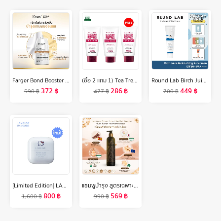
Farger Bond Booster ตัวบูสแกนผม ทรีทเม้นท์เชื่อมแกน กู้ผมเสีย
(ซื้อ 2 แถม 1) Tea Tree ที ทรี โฟมล้างหน้า ไวท์เทนนิ่ง ขนาด 4.8 ออนซ์ Whitening Facial Foam ผิวนุ่มชุ่มชื่น ดูกระจ่างใส 2 Free 1
Round Lab Birch Juice Moisturizing Sunscreen SPF50+ PA++++
372
฿
286
฿
449
฿
590
฿
477
฿
700
฿
[Limited Edition] LANEIGE x HELLO KITTY Water Bank Blue Hyaluronic Gel Cream 50ml ลาเนจ วอเตอร์ แบงค์ บลู ไฮยาลูโรนิค เจล ครีม
แชมพูบำรุง สูตรเฉพาะหอมเกศ(Hommkesa Natural Color Shampoo ขนาด340ml.)
800
฿
569
฿
1,600
฿
990
฿