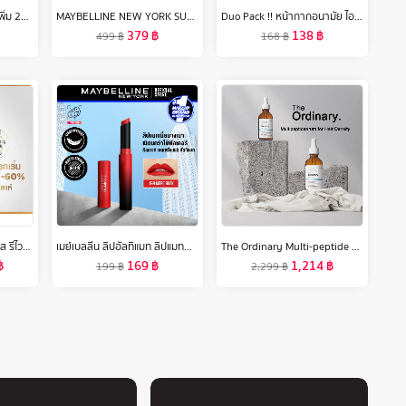
[ลดสูงสุด 50% + โค้ดลดเพิ่ม 20%]นีเวีย ไมเซล่า เช็ดเครื่องสำอาง แอคเน่ แคร์ เมคอัพ เคลียร์ 400 มล. 2 ชิ้น NIVEA
MAYBELLINE NEW YORK SUPERSTAY LUMIMATTE FOUNDATION 35ml รองพื้นเมย์เบลลีน นิวยอร์ก ซุปเปอร์สเตย์ ลูมิแมท 35มล. รองพื้นแมทล้อแสง ติดทนนาน 30ชม.
Duo Pack !! หน้ากากอนามัย ไอริส โอยามะ IRIS OHYAMA V-fit สวมใส่สบาย กระชับใบหน้า แบบกล่อง 30 ชิ้น + ทิชชูเปียก หรือ หน้ากากอนามัยรุ่น 60M หรือ สำลี
379
฿
138
฿
499
฿
168
฿
[แพ็คคู่สุดคุ้ม] ลอรีอัล ปารีส รีไวทัลลิฟท์ ไฮยาลูรอนิค แอซิด เซรั่ม 30 มล. X2 L'Oreal Paris Revitalift Hyaluronic Acid Serum 30mlx2 (hyaluron,loreal,ลอรีอัล ไฮยาลูรอน, ไฮยา)
เมย์เบลลีน ลิปอัลทิแมท ลิปแมทผสมเบลอลิ่งเจล เนียนกว่าใช้ฟิลเตอร์ 1.7ก.Ultimatte by Color Sensational Lipstick 1.7g
The Ordinary Multi-peptide Serum for Hair Density- 60m l[แพคคู่ 2pcs เอสเซ้นส์ทรีทเม้นต์บำรุงผมให้แข็งแรงและแข็งแรง
฿
169
฿
1,214
฿
199
฿
2,299
฿