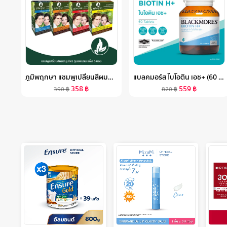
ภูมิพฤกษา แชมพูเปลี่ยนสีผมสมุนไพร (รุ่นแฟนฉัน) มี 4 สี 6ชิ้น/กล่อง
แบลคมอร์ส ไบโอติน เอช+ (60 เม็ด) ผลิตภัณฑ์เสริมอาหาร
358
฿
559
฿
390
฿
820
฿