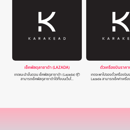
เช็คพัสดุลาซาด้า (LAZADA)
ตั๋วเครื่องบินราค
เกดแนะนำขั้นตอน เช็คพัสดุลาซาด้า (Lazada) 📦
เกดจะพาไปจองตั๋วเครื่องบิ
สามารถเช็คพัสดุลาซาด้าได้ทั้งบนเว็บไ…
Lazada สามารถเช็คค่าเครื่