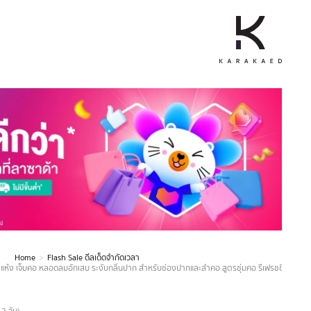
Home
Flash Sale ดีลเด็ดจำกัดเวลา
สียงแห้ง เจ็บคอ หลอดลมอักเสบ ระงับกลิ่นปาก สำหรับช่องปากและลำคอ สูตรชุ่มคอ รีเฟรชชิ่ง 10 M