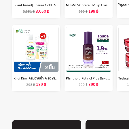
[Plant based] Ensure Gold เอนชัวร์ โกลด์ กลิ่นอัลมอนด์ สูตรโปรตีนธัญพืช 800g 3 กระป๋อง Ensure Gold Plant Based 800g x3
MizuMi Skincare UV Lip Glassy Balm 3.5g ลิปบาล์มกันแดด SPF50+ PA++++ ลดปากคล้ำ ปากดูอมชมพู ชุ่มชื้นยาวนาน
3,050
฿
199
฿
3,351
฿
290
฿
Kirei Kirei ครีมอาบน้ำ คิเรอิ คิเรอิ Antibacterial Body Wash สูตร Nourish & Care ขวดปั๊ม 500 มล. ฟรี ถุงเติม 400 มล.
Plantnery Retinol Plus Bakuchiol Ultimate Serum 30 ml
189
฿
390
฿
298
฿
790
฿
1