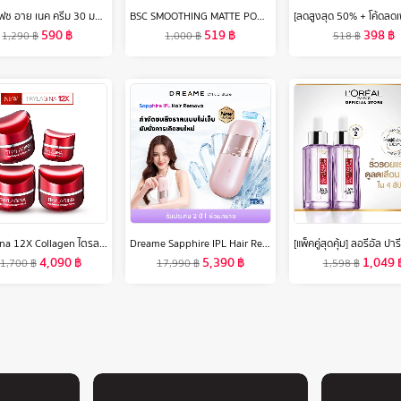
โรจูคิส เฟซ อาย เนค ครีม 30 มล.ROJUKISS FACE EYE NECK CREAM 30 ml.
BSC SMOOTHING MATTE POWDER SPF 20 PA++ แพคคู่สุดคุ้ม (ตลับจริง 10.5 กรัม และตลับ รีฟิลแบบเติม 10.5 กรัม) แป้งที่ได้รับรางวัลการันตีจากนิตยสารชื่อดัง COSMO KISS BEAUTY AWARDS 2015 เครื่องสำอาง แป้ง พัฟ
590
฿
519
฿
398
฿
1,290
฿
1,000
฿
518
฿
Trylagina 12X Collagen ไตรลาจิน่า คอลลาเจน 12X เซรั่มคืนความอ่อนเยาว์ครบ 5 มิติ 3 กระปุก ฟรี ขนาดพกพา
Dreame Sapphire IPL Hair Removal 21J เลเซอร์กำจัดขน IPL เครื่องกำจัดขน ไม่เจ็บ เทคโนโลยี ice-cooling 8ระดับ
4,090
฿
5,390
฿
1,049
1,700
฿
17,990
฿
1,598
฿