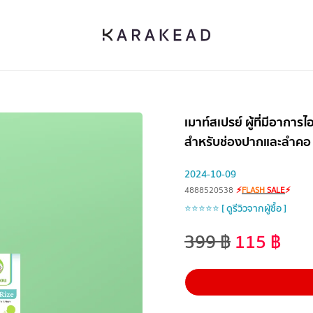
เมาท์สเปรย์ ผู้ที่มีอากา
สำหรับช่องปากและลำคอ สู
2024-10-09
4888520538
⚡
FLASH
SALE
⚡
⭐⭐⭐⭐⭐ [ ดูรีวิวจากผู้ซื้อ ]
399
฿
115
฿