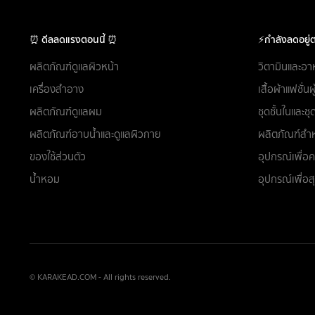
⏰ ดีลลดแรงตอนนี้ ⏰
⚡กำลังลดอยู่ต
ผลิตภัณฑ์ดูแลผิวหน้า
วิตามินและอา
เครื่องสำอาง
เสื้อผ้าแฟชั่น
ผลิตภัณฑ์ดูแลผม
ชุดชั้นในและ
ผลิตภัณฑ์อาบน้ำและดูแลผิวกาย
ผลิตภัณฑ์สำห
ของใช้ส่วนตัว
อุปกรณ์เพื่
น้ำหอม
อุปกรณ์เพื่อ
© KARAKEAD.COM - All rights reserved.