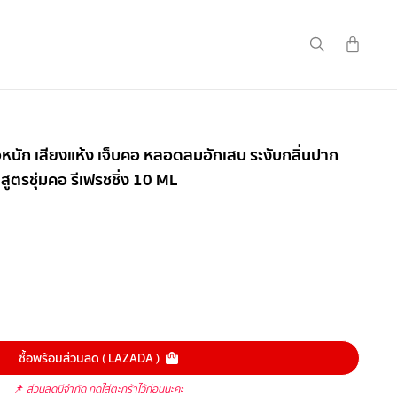
รไอหนัก เสียงแห้ง เจ็บคอ หลอดลมอักเสบ ระงับกลิ่นปาก
ตรชุ่มคอ รีเฟรชชิ่ง 10 ML
ซื้อพร้อมส่วนลด ( LAZADA )
📌
ส่วนลดมีจำกัด กดใส่ตะกร้าไว้ก่อนนะคะ