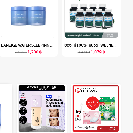
LANEIGE WATER SLEEPING MASK_EX 70ML 2ชิ้น ลาเนจ วอเตอร์ สลิปปิ้ง มาส์ก อีเอ็กซ์ มาส์กให้ความชุ่มชื้น กระจ่างใส บำรุงผิว
ของแท้100% [8ขวด] WELNESS SPIRAL 100 เม็ด ผลิตภัณฑ์เสริมอาหารสาหร่ายสไปรูลิน่า100% สาหร่ายเกลียวทอง ปรับสมดุลให้ร่างกาย BY TV DIRECT
1,200
฿
1,079
฿
2,400
฿
3,920
฿