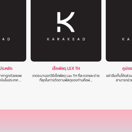
าประหยัด
เช็คพัสดุ LEX TH
คูปอ
นราคาถูกด้วยแอพ
เกดจะมาบอกวิธีเช็คพัสดุ Lex TH ที่สะดวกและง่าย
อย่าลืมเก็บโค้ดส่
องบินในประเทศ …
ที่สุดในการติดตามพัสดุของท่านคือผ่…
สามารถช่วย