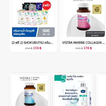
[2 ฟรี 1] SHOKUBUTSU ครีมอาบน้ำ โชกุบุสซึ รีฟิล ถุงเติม 500 มล. (เลือกสูตร)
VISTRA MARINE COLLAGEN TRIPEPTIDE 1300 & COENZYME Q10 - วิสทร้า มารีน คอลลาเจน ไตรเปปไทด์ 1300 แอนด์ โคเอนไซม์ คิวเท็น พลัส (30 เม็ด)
159
฿
378
฿
294
฿
565
฿