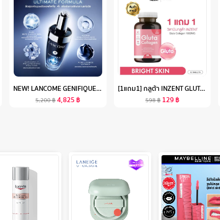
NEW! LANCOME GENIFIQUE ULTIMATE, DUAL-REPAIR AUGMENTED SERUM 50 ML สูตรใหม่! เซรั่มอันดับ 1 จากลังโคม ชุ่มชื้นมากขึ้น ฟื้นผิวเสียสะสม ใน 1 สัปดาห์* ด้วยเทคโนโลยีจดสิทธิบัตร เบต้ากลูแคนบริสุทธิ์ 98% (BETAGLUCAN)
[1แถม1] กลูต้า INZENT GLUTA COLLAGEN 1000MG (30 เม็ด) แอล กลูต้า พลัส คอลลาเจน สูตรเข้มข้น 1,000 MG ผิว
4,825
฿
129
฿
5,200
฿
598
฿