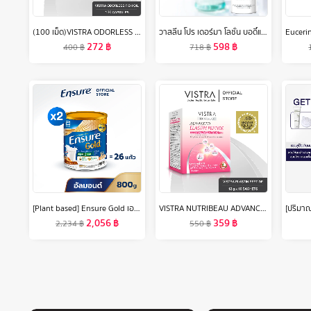
(100 เม็ด)VISTRA ODORLESS FISH OIL 1000 MG (BOT- 100 CAPS) วิสทร้า โอเดอร์เลส ฟิชออยด์ 1000 มก. สูตรใหม่ กลิ่นมินต์ (ขวดใหญ่ บรรจุ 100 เม็ด/ขวด)
วาสลีน โปร เดอร์มา โลชั่น บอดี้แอมพูล เข้มข้นเหมือนเซรั่มผิวหน้า 250 มล. Vaseline Proderma Body Lotion 250 ml.
272
฿
598
฿
400
฿
718
฿
[Plant based] Ensure Gold เอนชัวร์ โกลด์ กลิ่นอัลมอนด์ สูตรโปรตีนธัญพืช 800g 2 กระป๋อง Ensure Gold Plant Based 800gx2
VISTRA NUTRIBEAU ADVANCED ELASTIN PEPTIDE PLUS COLLAGEN 5000 mg ( 10 PC / Box ) วิสทร้า แอดวานซ์ อิลาสติน เปปไทด์ พลัส คอลลาเจน 5000 มก. / ต่อซอง ( 1 กล่อง บรรจุ 10 ซอง )
2,056
฿
359
฿
2,234
฿
550
฿