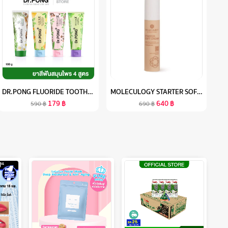
DR.PONG FLUORIDE TOOTHPASTE ยาสีฟันสมุนไพร 4 สูตร
MOLECULOGY STARTER SOFT CREAM โมเลกุลโลจี้ สตาร์ทเตอร์ ซอฟท์ ครีม
179
฿
640
฿
590
฿
690
฿