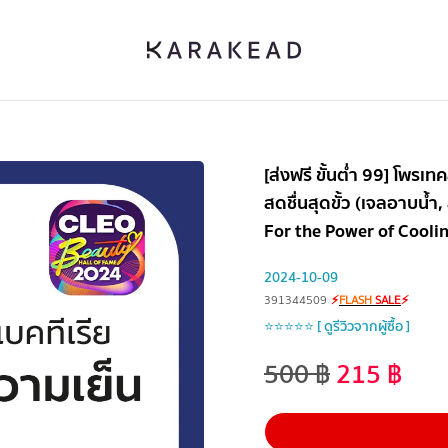
[ส่งฟรี ขั้นต่ำ 99] โพรเทค
สดชื่นสุดขั้ว (เจลอาบน้ำ
For the Power of Cooli
2024-10-09
391344509
⚡
FLASH
SALE
⚡
⭐⭐⭐⭐⭐ [ ดูรีวิวจากผู้ซื้อ ]
500
฿
215
฿