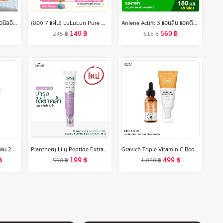
เมย์เบลลีน ซุปเปอร์สเตย์ ไวนิลอิงค์ ฟินิชฉ่ำวาว ติดทนนาน16ชม. 4.2 มล. MAYBELLINE SUPERSTAY VINYL INK LIPSTICK (ลิปติดทน, ลิปกันน้ำ, ลิปสติก)
(ซอง 7 แผ่น) LuLuLun Pure Moist Face mask ลูลูลูน แผ่นมาสก์หน้า สูตรผิวชุ่มชื้น ป้องกันริ้วรอย เพียว มอยซ์
Anlene Actifit 3 แอนลีน แอคติฟิต 3 นมยูเอชทีไขมันต่ำแคลเซียมสูง รสงาดำ ยกลัง 4x180 มล. (48 กล่อง)
149
฿
569
฿
245
฿
615
฿
[ลดสูงสุด 50% + โค้ดลดเพิ่ม 20%]นีเวีย ลูมินัส630 แอนตี้สปอต 2-อิน-1 แอนตี้-เอจ แอนด์ สปอต เซรั่ม 30 มล. 2ชิ้น NIVEA
Plantnery Lily Peptide Extra Bright Eye Cream 15 g
Gravich Triple Vitamin C Booster Serum + Triple Vitamin C Booster Cream Set
฿
199
฿
499
฿
590
฿
1,080
฿