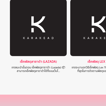
เช็คพัสดุลาซาด้า (LAZADA)
เช็คพัสดุ LEX
เกดแนะนำขั้นตอน เช็คพัสดุลาซาด้า (Lazada) 📦
เกดจะมาบอกวิธีเช็คพัสดุ Lex T
สามารถเช็คพัสดุลาซาด้าได้ทั้งบนเว็บไ…
ที่สุดในการติดตามพัสดุข