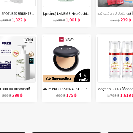
Eucerin SPOTLESS BRIGHTENING DAY SPF30 50 ML ยูเซอริน สปอตเลส ไบรท์เทนนิ่ง เดย์ ฟลูอิด ครีมบำรุงผิวหน้า
[สูตรใหม่] LANEIGE Neo Cushion Matte SPF 46 PA++ (15g ตลับจริง + รีฟิล) ลาเนจ นีโอ คุชชั่น สูตรแมตต์ บางเบา ปกปิดเรียบเนียน ไม่ติดแมสก์
1,322
฿
1,001
฿
239
฿
1,890
฿
1,500
฿
329
฿
[ปริมาณ 900 มล ขนาดขายดี！] Cokki anti-hair loss shampoo ยาสระผม ลดผมขาดหลุดร่วง
ARTY PROFESSIONAL SUPER PERFECT POWDER SPF 25 PA++ 11 กรัม แป้งผสมรองพื้น เครื่องสำอาง แป้งสำหรับใบหน้า แป้ง พัฟ ผสานการเติมเต็มคุณค่าจากวิตามินซี
289
฿
175
฿
1,618
899
฿
690
฿
1,798
฿