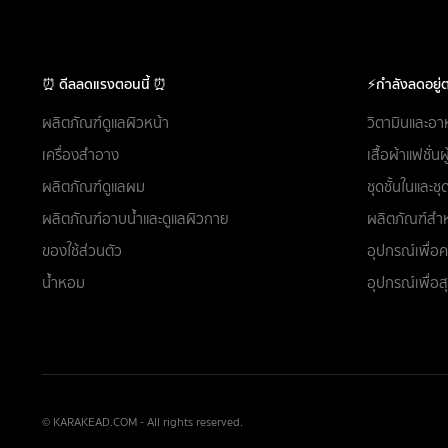
⏰ ดีลลดแรงตอนนี้ ⏰
⚡กำลังลดอยู่ต
ผลิตภัณฑ์ดูแลผิวหน้า
วิตามินและอา
เครื่องสำอาง
เสื้อผ้าแฟชั่น
ผลิตภัณฑ์ดูแลผม
ชุดชั้นในและ
ผลิตภัณฑ์อาบน้ำและดูแลผิวกาย
ผลิตภัณฑ์สำห
ของใช้ส่วนตัว
อุปกรณ์เพื่
น้ำหอม
อุปกรณ์เพื่อ
© KARAKEAD.COM - All rights reserved.