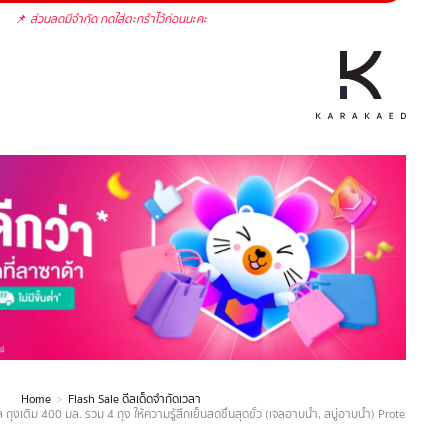
📌
ส่วนลดมีจำกัด กดใส่ตะกร้าไว้ก่อนนะคะ
Home
Flash Sale ดีลเด็ดจำกัดเวลา
ี่ คูล ถุงเติม 400 มล. รวม 4 ถุง ให้ความรู้สึกเย็นสดชื่นสุดขั้ว (เจลอาบน้ำ, สบู่อาบน้ำ) Protex