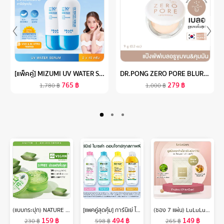
[แพ็คคู่] MIZUMI UV WATER SERUM SPF50+ PA++++ 40G NO.1 BEST SELLING SUNSCREEN ครีมกันแดด ยอดขายอันดับ 1 สำหรับใช้ทุกวัน เนื้อเบาดุจน้ำ ออกแดดได้ทันที เพื่อผิวแพ้ง่าย ผิวเป็นสิว
DR.PONG ZERO PORE BLURRING K-POWDER แป้งพัฟเบลอรูขุมขน MADE IN KOREA
765
฿
279
฿
1,780
฿
1,000
฿
(แบบกระปุก) NATURE REPUBLIC SOOTHING & MOISTURE ALOE VERA 92% SOOTHING GEL (300ml) เจลว่านหางจระเข้ บำรุงผิวชุ่มชื้น
[แพคคู่สุดคุ้ม] การ์นิเย่ ไมเซล่า คลีนซิ่ง วอเตอร์ ซาลิไซลิค บีเอชเอ Blue 400มล. GARNIER MICELLAR CLEANSING WATER SALICYLIC BHA Blue 400mlX2 ล้างเครื่องสำอาง ลดสีว คลีน
(ซอง 7 แผ่น) LuLuLun Precious Clear Face mask ลูลูลูน แผ่นมาสก์หน้า สูตรผิวกระจ่างใส อ่อนเยาว์ พรีเชียส เคลียร์
159
฿
494
฿
149
฿
230
฿
598
฿
265
฿