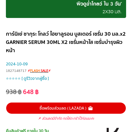
การ์นิเย่ ซากุระ โกลว์ ไฮยาลูรอน บูสเตอร์ เซรั่ม 30 มล.x2
GARNIER SERUM 30ML X2 เซรั่มหน้าใส เซรั่มบำรุงผิว
หน้า
2024-10-09
1827148717
⚡
FLASH
SALE
⚡
⭐⭐⭐⭐⭐ [ ดูรีวิวจากผู้ซื้อ ]
938
฿
648
฿
ซื้อพร้อมส่วนลด ( LAZADA )
📌
ส่วนลดมีจำกัด กดใส่ตะกร้าไว้ก่อนนะคะ
คืนสินค้าฟรี ภายใน 30 วัน