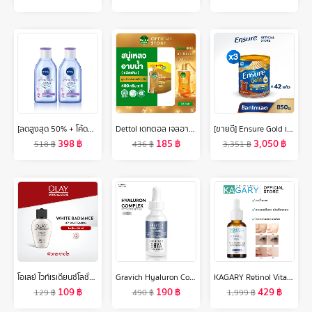
[ลดสูงสุด 50% + โค้ดลดเพิ่ม 20%]นีเวีย ไมเซล่า เช็ดเครื่องสำอาง แอคเน่ แคร์ เมคอัพ เคลียร์ 400 มล. 2 ชิ้น NIVEA
Dettol เดทตอล เจลอาบน้ำแบบถุงเติม สบู่เหลวเดทตอล แอนตี้แบคทีเรีย ถุงเติม 400มล.X4 (เลือกสูตรด้านใน)
[ขายดี] Ensure Gold เอนชัวร์ โกลด์ รสช็อกโกแลต 850g 3 กระป๋อง Ensure Gold Chocolate 850g x3
398
฿
185
฿
3,050
฿
518
฿
436
฿
3,351
฿
โอเลย์ ไวท์เรเดียนซ์โลชั่น SPF19 UVA/UVB ครีม 30 มล. ไนอะซินาไมด์ กระจ่างใส สกินแคร์ Olay White Radiance Lotion SPF19 UVA/UVB 30ML
Gravich Hyaluron Complex Booster Serum 30 ml
KAGARY Retinol Vitamin B3 Serum เอสเซนส์บำรุงผิวหน้า ต่อต้านริ้วรอย เรตินอล เรตินอลเซรั่ม ครีมต่อต้านริ้วรอย
109
฿
190
฿
429
฿
129
฿
490
฿
1,999
฿