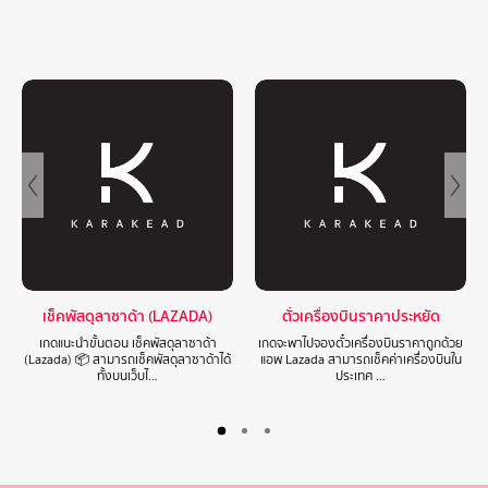
เช็คพัสดุลาซาด้า (LAZADA)
ตั๋วเครื่องบินราคาประหยัด
เกดแนะนำขั้นตอน เช็คพัสดุลาซาด้า
เกดจะพาไปจองตั๋วเครื่องบินราคาถูกด้วย
(Lazada) 📦 สามารถเช็คพัสดุลาซาด้าได้
แอพ Lazada สามารถเช็คค่าเครื่องบินใน
ทั้งบนเว็บไ…
ประเทศ …