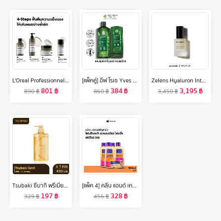
L'Oreal Professionnel ABSOLUT REPAIR MOLECULAR LEAVE-IN MASQUE 50ML ลีฟ-อิน ทรีตเมนต์ เนื้อครีมบางเบา บำรุงล้ำลึกถึงชั้นไฟเบอร์ (ลีฟ-อิน ทรีตเมนต์, เสริมแกนผมให้กลับมาแข็งแรง, L'Oreal Pro,L'Oreal Professional,LOreal Pro,LOreal Professional)
[แพ็คคู่] อีฟ โรเช Yves Rocher Anti-Hair Loss Shampoo 300 มล. & conditioner 200 มล. แชมพูและครีมนวดลดผมร่วง - จบปัญหาผมร่วง บิ้วผมใหม่ใน 4 สัปดาห์ - ยาสระผม แชมพู แชมพูแก้ผมร่วง ครีมนวดผม
Zelens Hyaluron Intense Hydro-Plumping Serum 30ml. [เซรั่มไฮยาลูโรนิก, ผิวชุ่มชื้น, ผิวยืดหยุ่น]
801
฿
384
฿
3,195
฿
890
฿
860
฿
3,450
฿
Tsubaki ซึบากิ พรีเมียม รีแพร์ แชมพู (ขวดทอง) 490 มล.
[แพ็ค 4] คลีน แอนด์ เคลียร์ โฟมล้างหน้า เอสเซนเชียล โฟมมิ่ง เฟเชียล วอช 100 มล. x 4 Clean & Clear Essentials Foaming Facial Wash 100 ml x 4
197
฿
328
฿
329
฿
456
฿