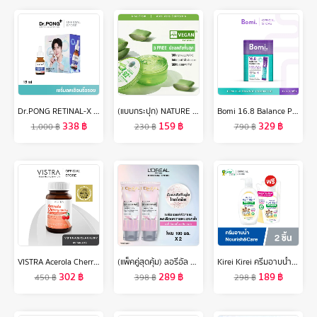
Dr.PONG RETINAL-X TIMELESS ANTI-AGING SERUM เซรั่มลดเลือนริ้วรอย
(แบบกระปุก) NATURE REPUBLIC SOOTHING & MOISTURE ALOE VERA 92% SOOTHING GEL (300ml) เจลว่านหางจระเข้ บำรุงผิวชุ่มชื้น
Bomi 16.8 Balance Probiotics (14 x 3g) โบมิ โพรไบโอติกส์ พร้อมทาน
338
฿
159
฿
329
฿
1,000
฿
230
฿
790
฿
VISTRA Acerola Cherry 1000 mg & Citrus Bioflavonoids Plus - วิสทร้า อะเซโรลาเชอรี่ 1000 มก. & ซิตรัส ไบโอฟลาโวนอยด์ พลัส ( 45 เม็ด )
(แพ็คคู่สุดคุ้ม) ลอรีอัล ปารีส ไกลโคลิค-ไบรท์ โกลว์อิ้ง เดลี่ คลีนเซอร์ โฟม 100 มล.x2 (Loreal Glycolic, จุดด่างดำดูลดเลือน)
Kirei Kirei ครีมอาบน้ำ คิเรอิ คิเรอิ Antibacterial Body Wash สูตร Nourish & Care ขวดปั๊ม 500 มล. ฟรี ถุงเติม 400 มล.
302
฿
289
฿
189
฿
450
฿
398
฿
298
฿