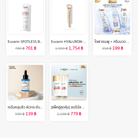
Eucerin SPOTLESS BRIGHTENING GENTLE CLEANSING FOAM 150 G ยูเซอริน สปอตเลส ไบรท์เทนนิ่ง เจลเทิล คลีนซิ่ง โฟม 150กรัม
Eucerin HYALURON-FILLER + ELASTICITY EYE CREAM SPF20 15 ML (ยูเซอริน ไฮยาลูรอน อายครีม บำรุงรอบดวงตา ลดเลือนริ้วรอย)
โดฟ แชมพู + ครีมนวด ชายน์สีน้ำเงิน 350มล x2 + เซรั่ม 95 มล DOVE Shampoo + Hair conditioner Shine 350ML X 2 + Serum 95ML
701
฿
1,754
฿
199
฿
780
฿
1,950
฿
358
฿
เซรั่มหลุมสิว ผิวกระชับ รูขุมขนเล็กลง The Skin Collection Serum Copper Tripeptide 3% ขนาด 30 ml
[แพ็คคู่สุดคุ้ม] ลอรีอัล ปารีส ยูวี ดีเฟนเดอร์ อินวิซิเบิ้ล รีซิส เดลี่ ซันสกรีนX2 (LOREAL UV DEFENDER,กันแดด,กันแดดลอรีอัล,ครีมกันแดดหน้า)
139
฿
779
฿
590
฿
1,198
฿