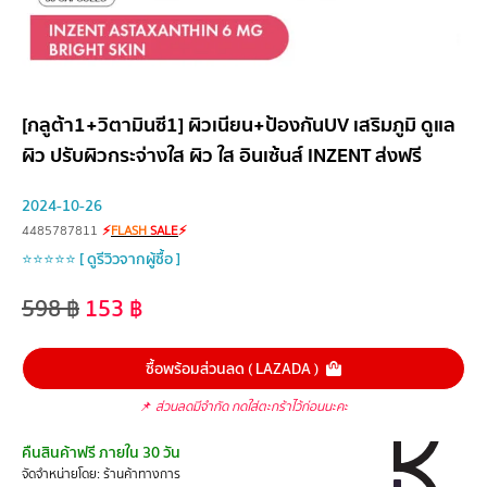
[กลูต้า1+วิตามินซี1] ผิวเนียน+ป้องกันUV เสริมภูมิ ดูแล
ผิว ปรับผิวกระจ่างใส ผิว ใส อินเซ้นส์ INZENT ส่งฟรี
2024-10-26
4485787811
⚡
FLASH
SALE
⚡
⭐⭐⭐⭐⭐ [ ดูรีวิวจากผู้ซื้อ ]
598
฿
153
฿
ซื้อพร้อมส่วนลด ( LAZADA )
📌
ส่วนลดมีจำกัด กดใส่ตะกร้าไว้ก่อนนะคะ
คืนสินค้าฟรี ภายใน 30 วัน
จัดจำหน่ายโดย: ร้านค้าทางการ