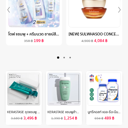
โดฟ แชมพู + ครีมนวด ชายน์สีน้ำเงิน 350มล X2 + เซรั่ม 95 มล DOVE SHAMPOO + HAIR CONDITIONER SHINE 350ML X 2 + SERUM 95ML
[NEW] SULWHASOO CONCENTRATED GINSENG REJUVENATING CREAM RICH 30ML โซลวาซู ครีมบำรุงผิวหน้าที่ช่วยลดเลือนริ้วรอย ครีมเกาหลีจากซัลวาซู (ปรับสูตรใหม่)
199
฿
4,084
฿
358
฿
4,900
฿
KERASTASE ชุดแชมพู + มาส์กดูแลผมเสีย เปราะ ฉีกขาด แตกปลาย จากการทำสีและทำเคมีซ้ำซ้อน RESISTANCE THERAPISTE SHAMPOO 250 ml + MASQUE 200 ml FOR DAMAGED HAIR (เคเรสตาส,ผมเสีย,เคราสตาส,เทอราพิส,ยาสระผม)
KERASTASE แชมพูสำหรับปัญหาหนังศีรษะมัน 250มล SPECIFIQUE BAIN DIVALENT ANTI OILY SCALP SHAMPOO 250ml (ยาสระผม,เคเรสตาส,ผมมัน,หัวมัน,เคราสตาส,เดวาลองค์)
นูทรีคอสท์ แอล-ธีอะนีน 200 mg แคปซูล Nutricost L-Theanine /กินร่วมกับ ถั่งเช่า น้ำมันปลา โอเมก้า 3 กระเทียมสกัด กาบา กิงโกะ กรีนที แอล-กลูตามีน วิตามินบี วิตามินซี กรดอะมิโน
3,496
฿
1,254
฿
489
฿
3,680
฿
1,390
฿
694
฿