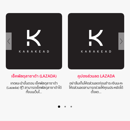
เช็คพัสดุลาซาด้า (LAZADA)
คูปองส่วนลด LAZADA
เกดแนะนำขั้นตอน เช็คพัสดุลาซาด้า
อย่าลืมเก็บโค้ดส่วนลดก่อนชำระเงินนะคะ
(Lazada) 📦 สามารถเช็คพัสดุลาซาด้าได้
โค้ดส่วนลดสามารถช่วยให้คุณประหยัดได้
ทั้งบนเว็บไ…
ตั้งแต…